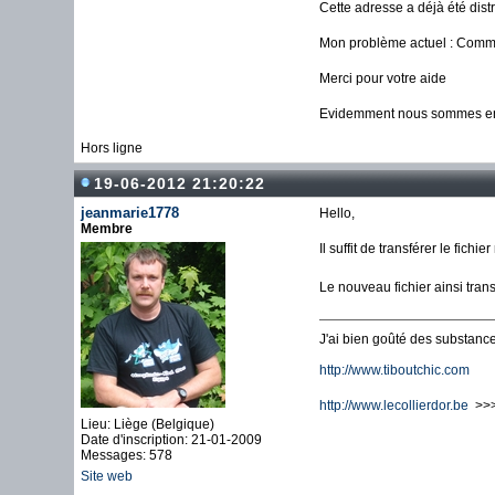
Cette adresse a déjà été dist
Mon problème actuel : Commen
Merci pour votre aide
Evidemment nous sommes en
Hors ligne
19-06-2012 21:20:22
jeanmarie1778
Hello,
Membre
Il suffit de transférer le fic
Le nouveau fichier ainsi tra
J'ai bien goûté des substances
http://www.tiboutchic.com
http://www.lecollierdor.be
>>> 
Lieu: Liège (Belgique)
Date d'inscription: 21-01-2009
Messages: 578
Site web