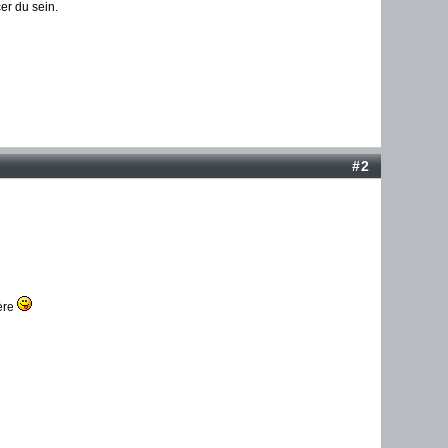
er du sein.
#2
ière