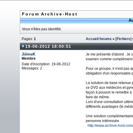
Forum Archive-Host
Ac
Vous n'êtes pas identifié.
Pages:
1
Accueil forums
»
[Fichiers
19-06-2012 18:00:51
JièmeK
Je me présente d'abord . Je 
Membre
examen comme complément au
Date d'inscription: 19-06-2012
Messages: 2
Pour ce groupe, il n'est pas 
obligation d'un responsable 
La solution de base retenue p
ce DVD aux médecins et gynéc
façon à pouvoir le remettre à
faire de même.
Lors d'une consultation ultér
différents avantages (le méde
Une solution complémentaire a
personne intéress
http://www.archive-host.com