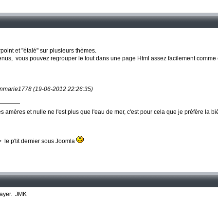
point et "étalé" sur plusieurs thèmes.
tenus, vous pouvez regrouper le tout dans une page Html assez facilement comme 
eanmarie1778 (19-06-2012 22:26:35)
 amères et nulle ne l'est plus que l'eau de mer, c'est pour cela que je préfère la b
le p'tit dernier sous Joomla
sayer. JMK