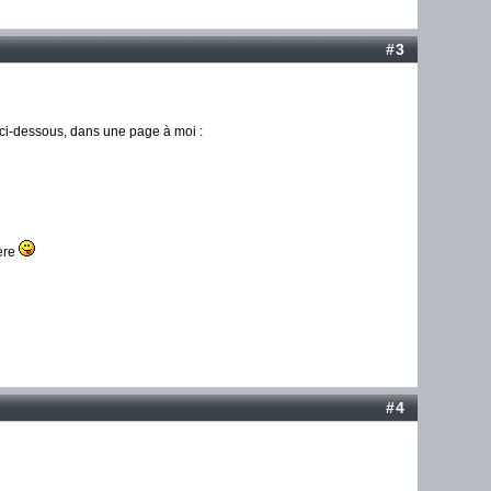
#3
ci-dessous, dans une page à moi :
ière
#4