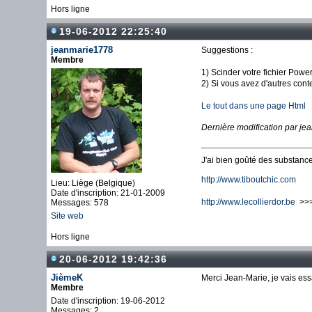
Hors ligne
19-06-2012 22:25:40
jeanmarie1778
Suggestions :
Membre
1) Scinder votre fichier Power
2) Si vous avez d'autres con
Le tout dans une page Html
Dernière modification par j
J'ai bien goûté des substances
http://www.tiboutchic.com
Lieu: Liège (Belgique)
Date d'inscription: 21-01-2009
http://www.lecollierdor.be
>>> 
Messages: 578
Site web
Hors ligne
20-06-2012 19:42:36
JièmeK
Merci Jean-Marie, je vais es
Membre
Date d'inscription: 19-06-2012
Messages: 2