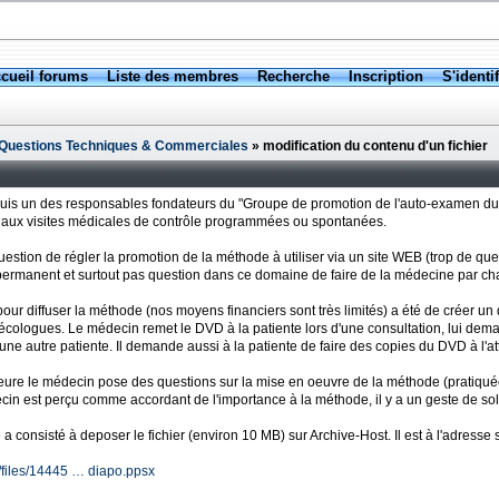
cueil forums
Liste des membres
Recherche
Inscription
S'identif
] Questions Techniques & Commerciales
» modification du contenu d'un fichier
suis un des responsables fondateurs du "Groupe de promotion de l'auto-examen du
x visites médicales de contrôle programmées ou spontanées.
question de régler la promotion de la méthode à utiliser via un site WEB (trop de que
permanent et surtout pas question dans ce domaine de faire de la médecine par ch
our diffuser la méthode (nos moyens financiers sont très limités) a été de créer un
ologues. Le médecin remet le DVD à la patiente lors d'une consultation, lui dem
 une autre patiente. Il demande aussi à la patiente de faire des copies du DVD à 
ieure le médecin pose des questions sur la mise en oeuvre de la méthode (pratiquée
cin est perçu comme accordant de l'importance à la méthode, il y a un geste de solid
 consisté à deposer le fichier (environ 10 MB) sur Archive-Host. Il est à l'adresse 
ée
/files/14445 … diapo.ppsx