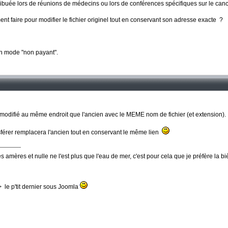
ribuée lors de réunions de médecins ou lors de conférences spécifiques sur le canc
t faire pour modifier le fichier originel tout en conservant son adresse exacte ?
 mode "non payant".
hier modifié au même endroit que l'ancien avec le MEME nom de fichier (et extension).
nsférer remplacera l'ancien tout en conservant le même lien
 amères et nulle ne l'est plus que l'eau de mer, c'est pour cela que je préfère la b
le p'tit dernier sous Joomla