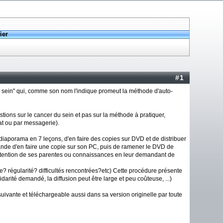
ier
#1
 sein" qui, comme son nom l'indique promeut la méthode d'auto-
stions sur le cancer du sein et pas sur la méthode à pratiquer,
at ou par messagerie).
 diaporama en 7 leçons, d'en faire des copies sur DVD et de distribuer
ande d'en faire une copie sur son PC, puis de ramener le DVD de
l'attention de ses parentes ou connaissances en leur demandant de
? régularité? difficultés rencontrées?etc) Cette procédure présente
arité demandé, la diffusion peut être large et peu coûteuse, ...)
suivante et téléchargeable aussi dans sa version originelle par toute