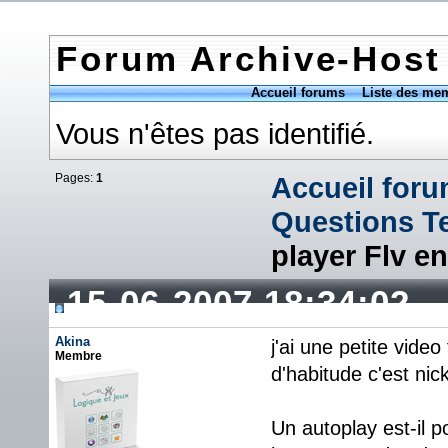
Forum Archive-Host
Accueil forums
Liste des me
Vous n'êtes pas identifié.
Pages:
1
Accueil for
Questions T
player Flv e
15-06-2007 18:34:02
Akina
j'ai une petite vide
Membre
d'habitude c'est nic
Un autoplay est-il p