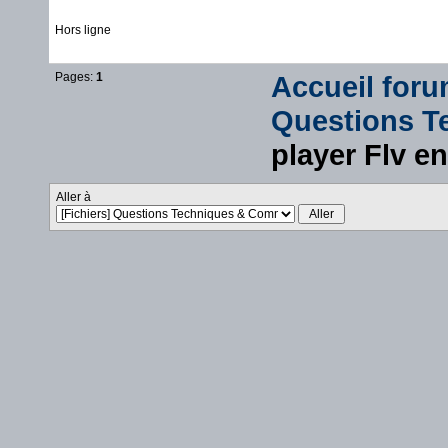
Hors ligne
Pages:
1
Accueil for
Questions T
player Flv e
Aller à